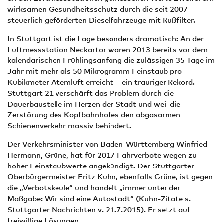
wirksamen Gesundheitsschutz durch die seit 2007
steuerlich geförderten Dieselfahrzeuge mit Rußfilter.
In Stuttgart ist die Lage besonders dramatisch: An der
Luftmessstation Neckartor waren 2013 bereits vor dem
kalendarischen Frühlingsanfang die zulässigen 35 Tage im
Jahr mit mehr als 50 Mikrogramm Feinstaub pro
Kubikmeter Atemluft erreicht – ein trauriger Rekord.
Stuttgart 21 verschärft das Problem durch die
Dauerbaustelle im Herzen der Stadt und weil die
Zerstörung des Kopfbahnhofes den abgasarmen
Schienenverkehr massiv behindert.
Der Verkehrsminister von Baden-Württemberg Winfried
Hermann, Grüne, hat für 2017 Fahrverbote wegen zu
hoher Feinstaubwerte angekündigt. Der Stuttgarter
Oberbürgermeister Fritz Kuhn, ebenfalls Grüne, ist gegen
die „Verbotskeule“ und handelt „immer unter der
Maßgabe: Wir sind eine Autostadt“ (Kuhn-Zitate s.
Stuttgarter Nachrichten v. 21.7.2015). Er setzt auf
freiwillige Lösungen.