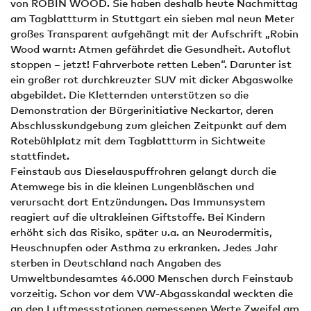
von ROBIN WOOD. Sie haben deshalb heute Nachmittag
am Tagblattturm in Stuttgart ein sieben mal neun Meter
großes Transparent aufgehängt mit der Aufschrift „Robin
Wood warnt: Atmen gefährdet die Gesundheit. Autoflut
stoppen – jetzt! Fahrverbote retten Leben“. Darunter ist
ein großer rot durchkreuzter SUV mit dicker Abgaswolke
abgebildet. Die Kletternden unterstützen so die
Demonstration der Bürgerinitiative Neckartor, deren
Abschlusskundgebung zum gleichen Zeitpunkt auf dem
Rotebühlplatz mit dem Tagblattturm in Sichtweite
stattfindet.
Feinstaub aus Dieselauspuffrohren gelangt durch die
Atemwege bis in die kleinen Lungenbläschen und
verursacht dort Entzündungen. Das Immunsystem
reagiert auf die ultrakleinen Giftstoffe. Bei Kindern
erhöht sich das Risiko, später u.a. an Neurodermitis,
Heuschnupfen oder Asthma zu erkranken. Jedes Jahr
sterben in Deutschland nach Angaben des
Umweltbundesamtes 46.000 Menschen durch Feinstaub
vorzeitig. Schon vor dem VW-Abgasskandal weckten die
an den Luftmessstationen gemessenen Werte Zweifel am