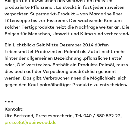
Billigfett ist inzwischen das weltweit am meisten
produzierte Pflanzenöl. Es steckt in fast jedem zweiten
verpackten Supermarkt-Produkt – von Margarine über
Tütensuppe bis zur Eiscreme. Der wachsende Konsum
solcher Fertigprodukte heizt die Nachfrage weiter an. Die
Folgen für Menschen, Umwelt und Klima sind verheerend.
Ein Lichtblick: Seit Mitte Dezember 2014 dürfen
Lebensmittel-Produzenten Palmöl als Zutat nicht mehr
hinter der allgemeinen Bezeichnung ‚pflanzliche Fette’
oder ‚Öle’ verstecken. Enthält ein Produkte Palmöl, muss
dies auch auf der Verpackung ausdrücklich genannt
werden. Das gibt VerbraucherInnen die Möglichkeit, sich
gegen den Kauf palmölhaltiger Produkte zu entscheiden.
* * *
Kontakt:
Ute Bertrand, Pressesprecherin, Tel. 040 / 380 892 22,
presse(at)robinwood.de