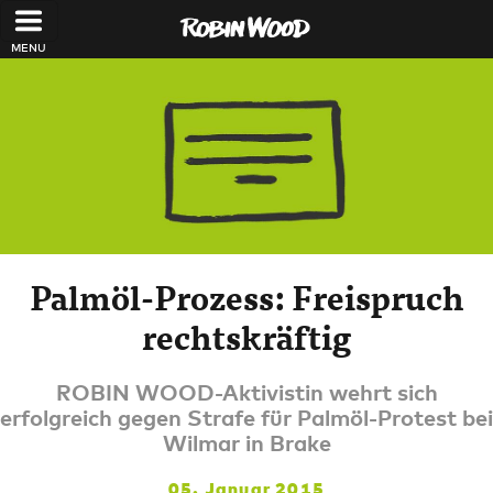
Direkt zum Inhalt
Palmöl-Prozess: Freispruch
rechtskräftig
ROBIN WOOD-Aktivistin wehrt sich
erfolgreich gegen Strafe für Palmöl-Protest bei
Wilmar in Brake
05. Januar 2015