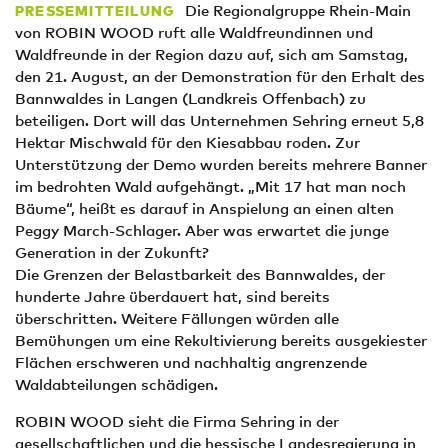
Die Regionalgruppe Rhein-Main
PRESSEMITTEILUNG
von ROBIN WOOD ruft alle Waldfreundinnen und
Waldfreunde in der Region dazu auf, sich am Samstag,
den 21. August, an der Demonstration für den Erhalt des
Bannwaldes in Langen (Landkreis Offenbach) zu
beteiligen. Dort will das Unternehmen Sehring erneut 5,8
Hektar Mischwald für den Kiesabbau roden. Zur
Unterstützung der Demo wurden bereits mehrere Banner
im bedrohten Wald aufgehängt. „Mit 17 hat man noch
Bäume“, heißt es darauf in Anspielung an einen alten
Peggy March-Schlager. Aber was erwartet die junge
Generation in der Zukunft?
Die Grenzen der Belastbarkeit des Bannwaldes, der
hunderte Jahre überdauert hat, sind bereits
überschritten. Weitere Fällungen würden alle
Bemühungen um eine Rekultivierung bereits ausgekiester
Flächen erschweren und nachhaltig angrenzende
Waldabteilungen schädigen.
ROBIN WOOD sieht die Firma Sehring in der
gesellschaftlichen und die hessische Landesregierung in