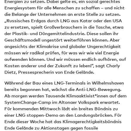
Energien zu setzen. Dabei gelte es, ein sozial gerechtes
Energiesystem für alle Menschen zu schaffen – und nicht
die Belange der Unternehmen an erste Stelle zu setzen.
„Russisches Erdgas durch LNG aus Katar oder den USA
zu ersetzen, spielt Großverbrauchern in die Tasche, etwa
der Plastik- und Düngemittelindustrie. Diese sollen ihr
Geschäftsmodell ungestört weiterführen können. Aber
angesichts der Klimakrise und globaler Ungerechtigkeit
müssen wir radikal prüfen, für was wir wie viel Energie
aufwenden können. Und wir müssen endlich aufhören, auf
Kosten anderer und der Zukunft zu leben!“, sagt Charly
Dietz, Pressesprecherin von Ende Gelände.
Während der Bau eines LNG-Terminals in Wilhelmshaven
bereits begonnen hat, wächst die Anti-LNG-Bewegung.
Ab morgen werden Tausende Klimaaktivist*innen auf dem
SystemChange-Camp im Altonaer Volkspark erwartet.
Für kommenden Mittwoch lädt ein breites Bündnis zu
einer LNG stoppen-Demo an den Landungsbrücken. Für
Ende dieser Woche hat das Klimagerechtigkeitsbündnis
Ende Gelände zu Aktionstagen gegen fossile