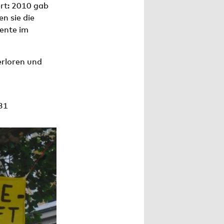
ert: 2010 gab
n sie die
ente im
erloren und
31