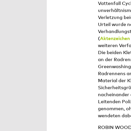
Vattenfall Cyc
unverhältnism
Verletzung bei
Urteil wurde n
Verhandlungsta
(
Aktenzeichen
weiteren Verf
Die beiden Kl
an der Radren
Greenwashing 
Radrennens an
Material der K
Sicherheitsgrü
nacheinander a
Leitenden Pol
genommen, ohn
wendeten dabei
ROBIN WOOD-A