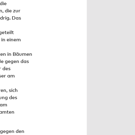
die
, die zur
idrig. Das
eteilt
 in einem
nten in Bäumen
ße gegen das
r des
ser am
en, sich
nung des
sam
eamten
 gegen den