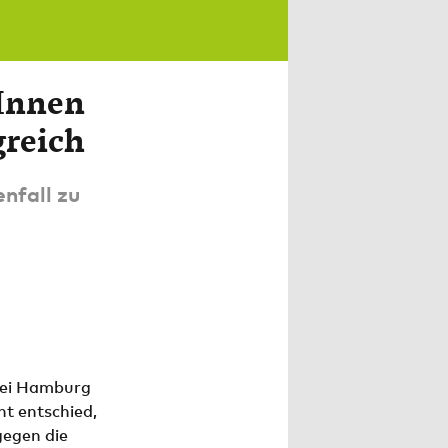
Innen
greich
nfall zu
zei Hamburg
t entschied,
gegen die