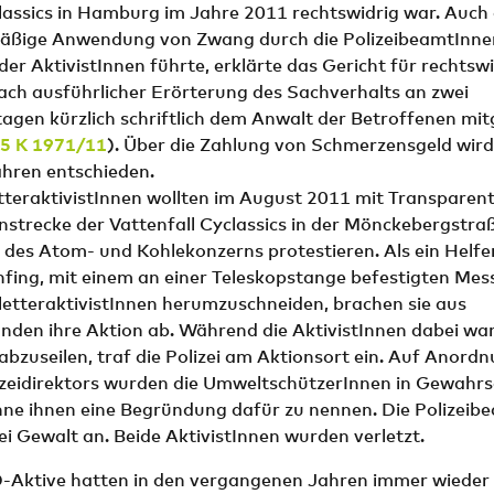
lassics in Hamburg im Jahre 2011 rechtswidrig war. Auch 
äßige Anwendung von Zwang durch die PolizeibeamtInnen
der AktivistInnen führte, erklärte das Gericht für rechtsw
ach ausführlicher Erörterung des Sachverhalts an zwei
gen kürzlich schriftlich dem Anwalt der Betroffenen mitg
 5 K 1971/11
). Über die Zahlung von Schmerzensgeld wird
ahren entschieden.
etteraktivistInnen wollten im August 2011 mit Transpare
nstrecke der Vattenfall Cyclassics in der Mönckebergstra
des Atom- und Kohlekonzerns protestieren. Als ein Helfe
fing, mit einem an einer Teleskopstange befestigten Mes
letteraktivistInnen herumzuschneiden, brachen sie aus
nden ihre Aktion ab. Während die AktivistInnen dabei war
bzuseilen, traf die Polizei am Aktionsort ein. Auf Anord
izeidirektors wurden die UmweltschützerInnen in Gewahr
e ihnen eine Begründung dafür zu nennen. Die Polizeib
 Gewalt an. Beide AktivistInnen wurden verletzt.
ktive hatten in den vergangenen Jahren immer wieder