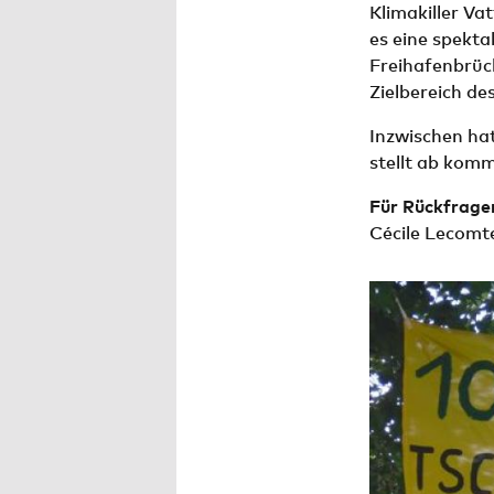
Klimakiller Va
es eine spekta
Freihafenbrüc
Zielbereich d
Inzwischen hat
stellt ab kom
Für Rückfrage
Cécile Lecom