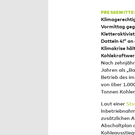
PRESSEMITTE
Klimagerechti
Vormittag gege
Kletteraktivis
Datteln 4!“ an
Klimakrise häl
Kohlekraftwerk
Nach zehnjähr
Jahren als „B
Betrieb des im
von über 1.00
Tonnen Kohlen
Laut einer
Stu
Inbetriebnahm
zusätzlichen 
Abschaltplan d
Kohleausstiegs