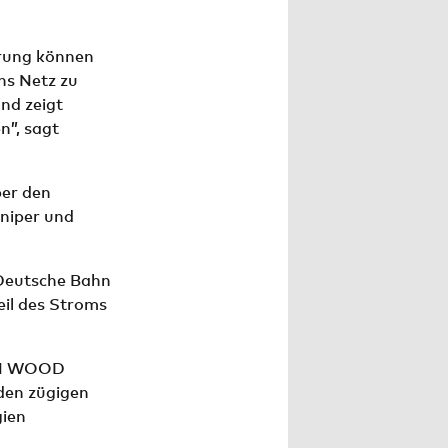
erung können
ns Netz zu
und zeigt
n”, sagt
ber den
niper und
 Deutsche Bahn
eil des Stroms
BIN WOOD
den zügigen
gien