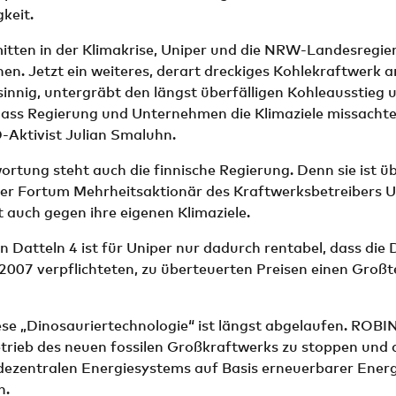
keit.
mitten in der Klimakrise, Uniper und die NRW-Landesregi
nen. Jetzt ein weiteres, derart dreckiges Kohlekraftwerk a
rrsinnig, untergräbt den längst überfälligen Kohleausstieg 
dass Regierung und Unternehmen die Klimaziele missachte
ktivist Julian Smaluhn.
ortung steht auch die finnische Regierung. Denn sie ist ü
er Fortum Mehrheitsaktionär des Kraftwerksbetreibers U
 auch gegen ihre eigenen Klimaziele.
n Datteln 4 ist für Uniper nur dadurch rentabel, dass die
007 verpflichteten, zu überteuerten Preisen einen Großt
diese „Dinosauriertechnologie“ ist längst abgelaufen. RO
etrieb des neuen fossilen Großkraftwerks zu stoppen und 
dezentralen Energiesystems auf Basis erneuerbarer Ener
n.