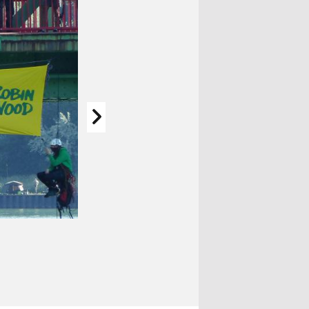
Bannerprotest gegen die Inbetriebnahme des St
ROBIN WOOD