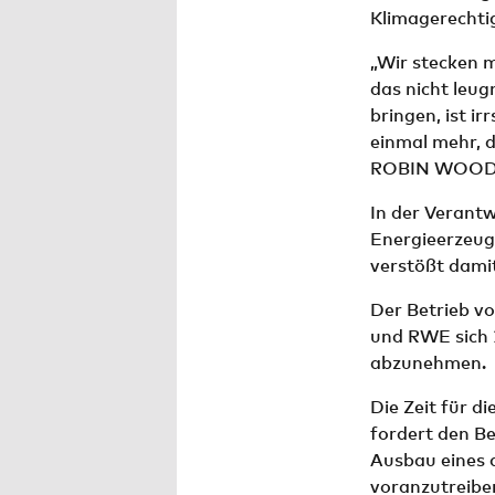
Klimagerechtig
„Wir stecken 
das nicht leug
bringen, ist i
einmal mehr, 
ROBIN WOOD-A
In der Verantw
Energieerzeug
verstößt damit
Der Betrieb vo
und RWE sich 2
abzunehmen.
Die Zeit für 
fordert den B
Ausbau eines 
voranzutreibe