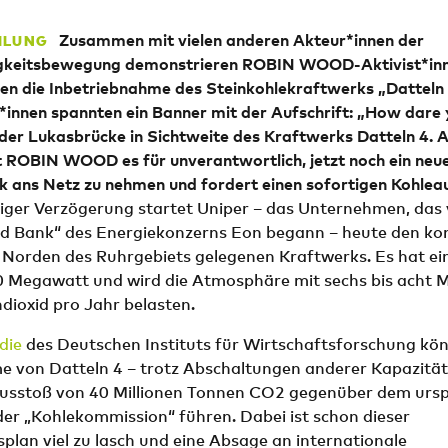
Zusammen mit vielen anderen Akteur*innen der
ILUNG
gkeitsbewegung demonstrieren ROBIN WOOD-Aktivist*inn
n die Inbetriebnahme des Steinkohlekraftwerks „Datteln 
t*innen spannten ein Banner mit der Aufschrift: „How dare
 der Lukasbrücke in Sichtweite des Kraftwerks Datteln 4. 
t ROBIN WOOD es für unverantwortlich, jetzt noch ein neu
 ans Netz zu nehmen und fordert einen sofortigen Kohleau
iger Verzögerung startet Uniper – das Unternehmen, das 
ad Bank“ des Energiekonzerns Eon begann – heute den ko
 Norden des Ruhrgebiets gelegenen Kraftwerks. Es hat ei
0 Megawatt und wird die Atmosphäre mit sechs bis acht M
dioxid pro Jahr belasten.
die
des Deutschen Instituts für Wirtschaftsforschung kön
e von Datteln 4 – trotz Abschaltungen anderer Kapazität
Ausstoß von 40 Millionen Tonnen CO2 gegenüber dem ursp
er „Kohlekommission“ führen. Dabei ist schon dieser
plan viel zu lasch und eine Absage an internationale