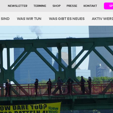
NEWSLETTER
TERMINE
SHOP
PRESSE
KONTAKT
S
igation
 SIND
WAS WIR TUN
WAS GIBT ES NEUES
AKTIV WER