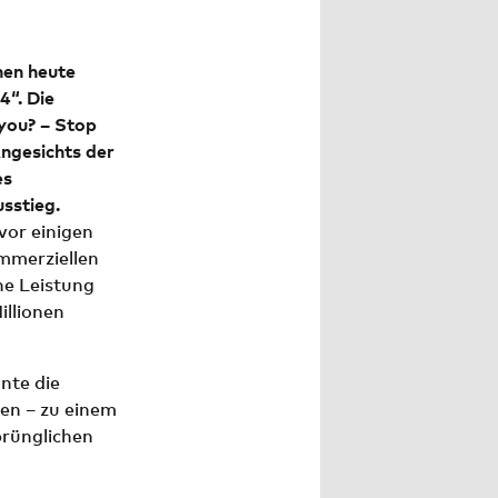
en heute
4“. Die
 you? – Stop
Angesichts der
es
sstieg.
vor einigen
mmerziellen
ne Leistung
illionen
nte die
en – zu einem
rünglichen