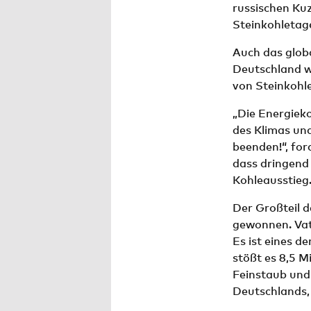
russischen Kuz
Steinkohletag
Auch das globa
Deutschland w
von Steinkohle
„Die Energiek
des Klimas un
beenden!“, fo
dass dringend
Kohleausstieg.
Der Großteil 
gewonnen. Vat
Es ist eines d
stößt es 8,5 
Feinstaub und
Deutschlands,