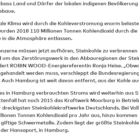
bass Land und Dörfer der lokalen indigenen Bevölkerung 
ebaue.
le Klima wird durch die Kohleverstromung enorm belastet.
urden 2018 110 Millionen Tonnen Kohlendioxid durch di
 in die Atmosphäre entlassen.
onzerne müssen jetzt aufhören, Steinkohle zu verbrennen
d um das Zerstörungswerk in den Abbauregionen der Stei
rdert ROBIN WOOD-Energiereferentin Ronja Heise. „Obwohl
 gehandelt werden muss, verschleppt die Bundesregierun
 Auch Hamburg ist weit davon entfernt, aus der Kohle au
des in Hamburg verbrauchten Stroms wird weiterhin aus S
tenfall hat noch 2015 das Kraftwerk Moorburg in Betri
er dreckigsten Steinkohlekraftwerke Deutschlands. Bei Voll
Millionen Tonnen Kohlendioxid pro Jahr aus, hinzu komme
 giftige Schwermetalle. Zudem liegt der größte Steinkoh
 der Hansaport, in Hamburg.