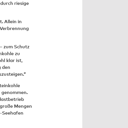
durch riesige
 Allein in
e Verbrennung
 – zum Schutz
nkohle zu
 klar ist,
g den
szusteigen.“
teinkohle
eb genommen.
lastbetrieb
n große Mengen
le-Seehafen