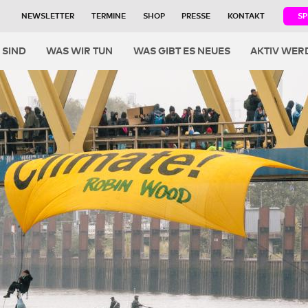
NEWSLETTER
TERMINE
SHOP
PRESSE
KONTAKT
S
igation
 SIND
WAS WIR TUN
WAS GIBT ES NEUES
AKTIV WER