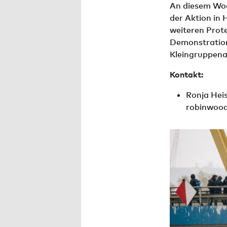
An diesem Woc
der Aktion in
weiteren Prot
Demonstration
Kleingruppena
Kontakt:
Ronja Hei
robinwood