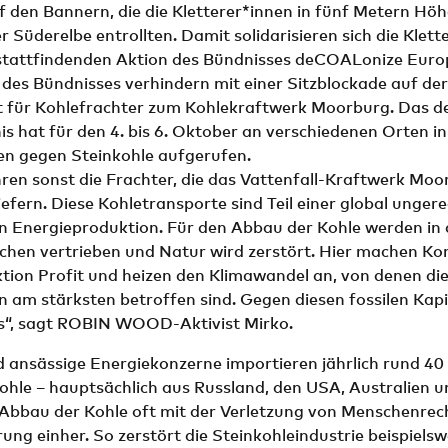
f den Bannern, die die Kletterer*innen in fünf Metern Hö
 Süderelbe entrollten. Damit solidarisieren sich die Klett
h stattfindenden Aktion des Bündnisses deCOALonize Euro
 des Bündnisses verhindern mit einer Sitzblockade auf d
t für Kohlefrachter zum Kohlekraftwerk Moorburg. Das 
 hat für den 4. bis 6. Oktober an verschiedenen Orten i
en gegen Steinkohle aufgerufen.
ren sonst die Frachter, die das Vattenfall-Kraftwerk Moo
iefern. Diese Kohletransporte sind Teil einer global unger
en Energieproduktion. Für den Abbau der Kohle werden in
hen vertrieben und Natur wird zerstört. Hier machen Ko
tion Profit und heizen den Klimawandel an, von denen di
 am stärksten betroffen sind. Gegen diesen fossilen Kap
s“, sagt ROBIN WOOD-Aktivist Mirko.
 ansässige Energiekonzerne importieren jährlich rund 40 
ohle – hauptsächlich aus Russland, den USA, Australien 
 Abbau der Kohle oft mit der Verletzung von Menschenrec
ng einher. So zerstört die Steinkohleindustrie beispielsw