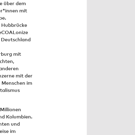
he über dem
er*innen mit
pe.
er Hubbrücke
deCOALonize
n Deutschland
rburg mit
echten,
 anderen
nzerne mit der
e Menschen im
italismus
Millionen
und Kolumbien.
hten und
eise im