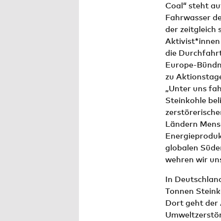
Coal“ steht au
Fahrwasser der
der zeitgleic
Aktivist*innen
die Durchfahr
Europe-Bündnis
zu Aktionstag
„Unter uns fah
Steinkohle bel
zerstörerisch
Ländern Mensc
Energieproduk
globalen Süden
wehren wir un
In Deutschland
Tonnen Steink
Dort geht der
Umweltzerstöru