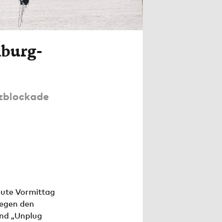
mburg-
tzblockade
eute Vormittag
gegen den
und „Unplug