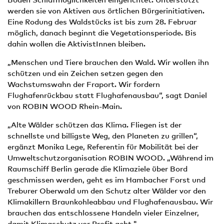
werden sie von Aktiven aus örtlichen Bürgerinitiativen.
Eine Rodung des Waldstücks ist bis zum 28. Februar
möglich, danach beginnt die Vegetationsperiode. Bis
dahin wollen die AktivistInnen bleiben.
„Menschen und Tiere brauchen den Wald. Wir wollen ihn
schützen und ein Zeichen setzen gegen den
Wachstumswahn der Fraport. Wir fordern
Flughafenrückbau statt Flughafenausbau“, sagt Daniel
von ROBIN WOOD Rhein-Main.
„Alte Wälder schützen das Klima. Fliegen ist der
schnellste und billigste Weg, den Planeten zu grillen“,
ergänzt Monika Lege, Referentin für Mobilität bei der
Umweltschutzorganisation ROBIN WOOD. „Während im
Raumschiff Berlin gerade die Klimaziele über Bord
geschmissen werden, geht es im Hambacher Forst und
Treburer Oberwald um den Schutz alter Wälder vor den
Klimakillern Braunkohleabbau und Flughafenausbau. Wir
brauchen das entschlossene Handeln vieler Einzelner,
damit Klimaschutz vor Profit geht."