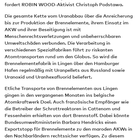
fordert ROBIN WOOD-Aktivist Christoph Podstawa.
Die gesamte Kette vom Uranabbau über die Anreicherung
bis zur Produktion der Brennelemente, ihrem Einsatz im
AKW und ihrer Beseitigung ist mit
Menschenrechtsverletzungen und unbeherrschbaren
Umweltschäden verbunden. Die Verarbeitung in
verschiedenen Spezialfabriken führt zu riskanten
Atomtransporten rund um den Globus. So wird die
Brennelementefabrik in Lingen über den Hamburger
Hafen regelmäßig mit Uranpellets aus Russland sowie
Uranoxid und Uranhexafluorid beliefert.
Etliche Transporte von Brennelementen aus Lingen
gingen in den vergangenen Monaten ins belgische
Atomkraftwerk Doel. Auch französische Empfänger wie
die Betreiber der Schrottreaktoren in Cattenom und
Fessenheim erhielten von dort Brennstoff. Dabei könnte
Bundesumweltministerin Barbara Hendricks einen
Exportstopp für Brennelemente zu den maroden AKWs in
den Nachbarländern rechtssicher verfügen. Zu diesem