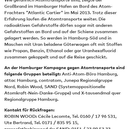
Großbrand im Hamburger Hafen an Bord des Atom-
Frachters "Atlantic Cartier" im Mai 2013. Trotz dieser
Erfahrung laufen die Atomtransporte weiter. Die
radioaktiven Gefahrstoffe dürfen sogar mit anderen
Gefahrstoffen an Bord und auf der Schiene zusammen
gelagert werden. So werden in Hamburg-Süd und in
Maschen mit Uran beladene Güterwagen oft mit Stoffen
wie Propan, Benzin, Ethanol oder gar Uranhexafluorid
zusammen gekoppelt und auf die Reise geschickt.
An der Hamburger Kampagne gegen Atomtransporte sind
folgende Gruppen beteiligt:
Anti-Atom-Büro Hamburg,
attac Hamburg, contratom, Junepa Regionalgruppe
Nord, Robin Wood, SAND (Systemoppositionelle
Atomkraft-Nein-Danke-Gruppe) und X-tausendmal quer
Regionalgruppe Hamburg.
Kontakt für Rückfragen:
ROBIN WOOD: Cécile Lecomte, Tel. 0160 / 17 96 531,
Ute Bertrand, Tel. 0171 / 835 95 15,
presse(at)robinwood.de; SAND: 0151 / 23 99 53 33,