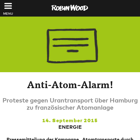
Direkt zum Inhalt
Anti-Atom-Alarm!
Proteste gegen Urantransport über Hamburg
zu französischer Atomanlage
14. September 2015
ENERGIE
Pressemitteilung der Kampagne „Atomtransporte durch