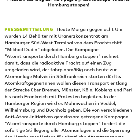
Hamburg stoppen!
Heute Morgen gegen acht Uhr
PRESSEMITTEILUNG
wurden 14 Behälter mit Uranerzkonzentrat am
Hamburger Süd-West Terminal von dem Frachtschiff
"Mikhail Dudin" abgeladen. Die Kampagne
"Atomtransporte durch Hamburg stoppen" rechnet
damit, dass die radioaktive Fracht auf einen Zug
umgeladen wird, der fahrplanmäßig noch heute zur
Atomanlage Malvési in Südfrankreich starten dürfte.
AtomkraftgegnerInnen wollen diesen Transport entlang
der Strecke über Bremen, Münster, Köln, Koblenz und Perl
bis nach Frankreich mit Protesten begleiten. In der
Hamburger Region wird es Mahnwachen in Veddel,
Wilhelmsburg und Buchholz geben. Die von verschiedenen
Anti-Atom-Initiativen gemeinsam getragene Kampagne
"Atomtransporte durch Hamburg stoppen" fordert die
sofortige Stilllegung aller Atomanlagen und die Sperrung
des Hamburger Hafens für sämtliche Atomtransporte.