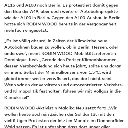
A115 und A100 nach Berlin. Es protestiert damit gegen
den Bau der A49, aber auch weiterer Autobahnprojekte
wie der A100 in Berlin. Gegen den A100-Ausbau in Berlin
hatte sich ROBIN WOOD bereits in der Vergangenheit
mehrfach eingesetzt.
„Es ist völlig absurd, in Zeiten der Klimakrise neue
Autobahnen bauen zu wollen, ob in Berlin, Hessen, oder
anderswo“, meint ROBIN WOOD-Mobilitätsreferentin
Dominique Just. „Gerade das Pariser Klimaabkommen,
dessen Verabschiedung sich heute jährt, sollte uns daran
erinnern. Selbst der Minimalkonsens von 1,5°C. wird
global immer weiter verwässert, das darf nicht sein!
Wenn wir an der veralteten und autozentrierten Verkehrs-
und Klimapolitik festhalten, fahren wir mit Vollgas in die
Klimakrise!“
ROBIN WOOD-Aktivistin Malaika Neu setzt fort: „Wir
wollen heute auch ein Zeichen der Solidarität mit den
vielfältigen Protesten der letzten Monate im Dannenröder
Wald setzen. Es ist unfassbar, dass dort unser aller