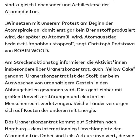
sind zugleich Lebensader und Achillesferse der
Atomindustrie.
„Wir setzen mit unserem Protest am Beginn der
Atomspirale an, damit erst gar kein Brennstoff produziert
wird, der später zu Atommüll wird. Atomausstieg
bedeutet Uranabbau stoppen!“, sagt Christoph Podstawa
von ROBIN WOOD.
Am Streckenaktionstag informieren die Aktivist*innen
insbesondere über Uranerzkonzentrat, auch „Yellow Cake“
genannt. Uranerzkonzentrat ist der Stoff, der beim
Auswaschen von uranhaltigem Gestein in den
Abbaugebieten gewonnen wird. Dies geht einher mit
großen Umweltzerstörungen und eklatanten
Menschenrechtsverletzungen. Reiche Länder versorgen
sich auf Kosten der anderen mit Energie.
Das Uranerzkonzentrat kommt auf Schiffen nach
Hamburg – dem internationalen Umschlagplatz der
Atomindustrie. Dabei sind teils Akteure involviert, die wie