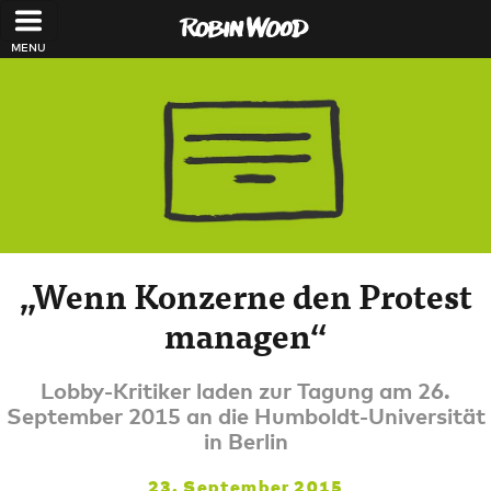
Direkt zum Inhalt
„Wenn Konzerne den Protest
managen“
Lobby-Kritiker laden zur Tagung am 26.
September 2015 an die Humboldt-Universität
in Berlin
23. September 2015