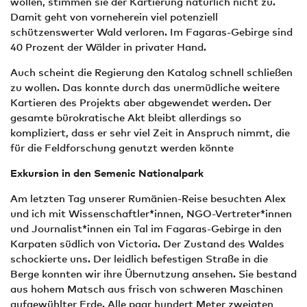
wollen, stimmen sie der Kartierung natürlich nicht zu.
Damit geht von vorneherein viel potenziell
schützenswerter Wald verloren. Im Fagaras-Gebirge sind
40 Prozent der Wälder in privater Hand.
Auch scheint die Regierung den Katalog schnell schließen
zu wollen. Das konnte durch das unermüdliche weitere
Kartieren des Projekts aber abgewendet werden. Der
gesamte bürokratische Akt bleibt allerdings so
kompliziert, dass er sehr viel Zeit in Anspruch nimmt, die
für die Feldforschung genutzt werden könnte
Exkursion in den Semenic Nationalpark
Am letzten Tag unserer Rumänien-Reise besuchten Alex
und ich mit Wissenschaftler*innen, NGO-Vertreter*innen
und Journalist*innen ein Tal im Fagaras-Gebirge in den
Karpaten südlich von Victoria. Der Zustand des Waldes
schockierte uns. Der leidlich befestigen Straße in die
Berge konnten wir ihre Übernutzung ansehen. Sie bestand
aus hohem Matsch aus frisch von schweren Maschinen
aufgewühlter Erde. Alle paar hundert Meter zweigten