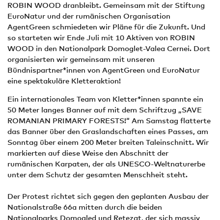
ROBIN WOOD dranbleibt. Gemeinsam mit der Stiftung
EuroNatur und der rumänischen Organisation
AgentGreen schmiedeten wir Pläne für die Zukunft. Und
so starteten wir Ende Juli mit 10 Aktiven von ROBIN
WOOD in den Nationalpark Domoglet-Valea Cernei. Dort
organisierten wir gemeinsam mit unseren
Bündnispartner*innen von AgentGreen und EuroNatur
eine spektakuläre Kletteraktion!
Ein internationales Team von Kletter*innen spannte ein
50 Meter langes Banner auf mit dem Schriftzug „SAVE
ROMANIAN PRIMARY FORESTS!“ Am Samstag flatterte
das Banner über den Graslandschaften eines Passes, am
Sonntag über einem 200 Meter breiten Taleinschnitt. Wir
markierten auf diese Weise den Abschnitt der
rumänischen Karpaten, der als UNESCO-Weltnatur­erbe
unter dem Schutz der gesamten Menschheit steht.
Der Protest richtet sich gegen den geplanten Ausbau der
National­straße 66a mitten durch die beiden
Nationalparks Domogled und Retezat, der sich massiv