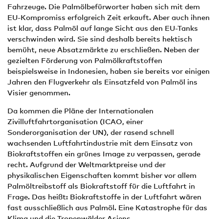
Fahrzeuge. Die Palmölbefürworter haben sich mit dem
EU-Kompromiss erfolgreich Zeit erkauft. Aber auch ihnen
ist klar, dass Palmöl auf lange Sicht aus den EU-Tanks
verschwinden wird. Sie sind deshalb bereits hektisch
bemüht, neue Absatzmärkte zu erschließen. Neben der
gezielten Förderung von Palmölkraftstoffen
beispielsweise in Indonesien, haben sie bereits vor einigen
Jahren den Flugverkehr als Einsatzfeld von Palmöl ins
Visier genommen.
Da kommen die Pläne der Internationalen
Zivilluftfahrtorganisation (ICAO, einer
Sonderorganisation der UN), der rasend schnell
wachsenden Luftfahrtindustrie mit dem Einsatz von
Biokraftstoffen ein grünes Image zu verpassen, gerade
recht. Aufgrund der Weltmarktpreise und der
physikalischen Eigenschaften kommt bisher vor allem
Palmöltreibstoff als Biokraftstoff für die Luftfahrt in
Frage. Das heißt: Biokraftstoffe in der Luftfahrt wären
fast ausschließlich aus Palmöl. Eine Katastrophe für das
Klima und die Tropenwälder Asiens.