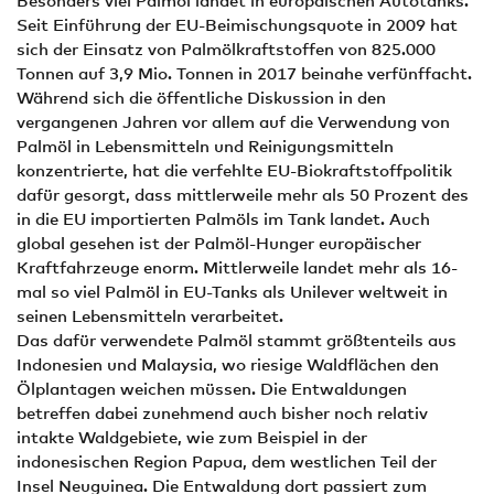
Besonders viel Palmöl landet in europäischen Autotanks.
Seit Einführung der EU-Beimischungsquote in 2009 hat
sich der Einsatz von Palmölkraftstoffen von 825.000
Tonnen auf 3,9 Mio. Tonnen in 2017 beinahe verfünffacht.
Während sich die öffentliche Diskussion in den
vergangenen Jahren vor allem auf die Verwendung von
Palmöl in Lebensmitteln und Reinigungsmitteln
konzentrierte, hat die verfehlte EU-Biokraftstoffpolitik
dafür gesorgt, dass mittlerweile mehr als 50 Prozent des
in die EU importierten Palmöls im Tank landet. Auch
global gesehen ist der Palmöl-Hunger europäischer
Kraftfahrzeuge enorm. Mittlerweile landet mehr als 16-
mal so viel Palmöl in EU-Tanks als Unilever weltweit in
seinen Lebensmitteln verarbeitet.
Das dafür verwendete Palmöl stammt größtenteils aus
Indonesien und Malaysia, wo riesige Waldflächen den
Ölplantagen weichen müssen. Die Entwaldungen
betreffen dabei zunehmend auch bisher noch relativ
intakte Waldgebiete, wie zum Beispiel in der
indonesischen Region Papua, dem westlichen Teil der
Insel Neuguinea. Die Entwaldung dort passiert zum