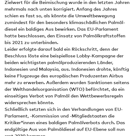
Zielwert für die Beimischung wurde in den letzten Jahren
mehrmals nach unten korrigiert. Anfang des Jahres
schien es fast so, als könnte die Umweltbewegung
zumindest für den besonders klimaschädlichen Palmöl­
diesel ein baldiges Aus bewirken. Das EU-Parlament
hatte beschlossen, den Einsatz von Palmölkraftstoffen
bis 2021 zu unterbinden.
Leider erfolgte darauf bald ein Rückschritt, denn der
Beschluss löste eine beispiellose Lobby-Kampagne der
beiden wichtigsten palmölproduzierenden Länder,
Indonesien und Malaysia, aus. Indonesien drohte, künftig
keine Flugzeuge des europäischen Produzenten Airbus
mehr zu erwerben. Außerdem wurden Sanktionen seitens
der Welthandelsorganisation (WTO) befürchtet, da ein
einseitiges Verbot von Palmöl den Wettbewerbsregeln
widersprechen könnte.
Schließlich setzten sich in den Verhandlungen von EU-
Parlament, -Kommission und -Mitgliedstaaten die
Kritiker*innen eines baldigen Palmölverbots durch. Das
endgültige Aus von Palmöldiesel auf EU-Ebene soll nun
erst 2030 kommen.