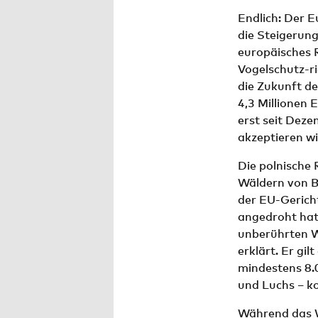
Endlich: Der E
die Steigerung
europäisches R
Vogelschutz-ri
die Zukunft d
4,3 Millionen 
erst seit Deze
akzeptieren wi
Die polnische 
Wäldern von B
der EU-Gerich
angedroht hatt
unberührten 
erklärt. Er gil
mindestens 8.0
und Luchs – ko
Während das W