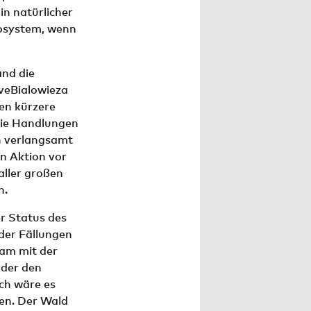
Ein natürlicher
kosystem, wenn
nd die
veBialowieza
ten kürzere
die Handlungen
n verlangsamt
n Aktion vor
aller großen
n.
r Status des
der Fällungen
sam mit der
 der den
ch wäre es
zen. Der Wald