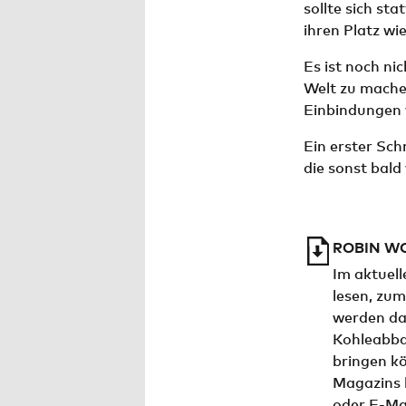
sollte sich st
ihren Platz wi
Es ist noch ni
Welt zu mache
Einbindungen v
Ein erster Sch
die sonst bald
ROBIN W
Im aktuel
lesen, zum
werden dar
Kohleabba
bringen kö
Magazins 
oder E-Ma