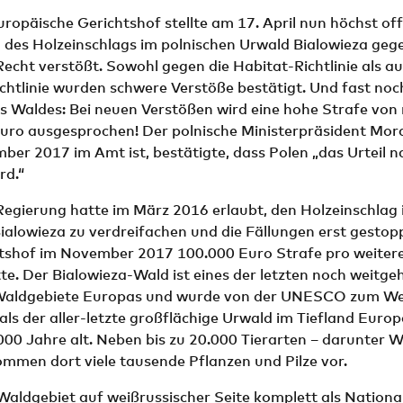
uropäische Gerichtshof stellte am 17. April nun höchst offiz
 des Holzeinschlags im polnischen Urwald Bialowieza geg
echt verstößt. Sowohl gegen die Habitat-Richtlinie als a
chtlinie wurden schwere Verstöße bestätigt. Und fast noch
es Waldes: Bei neuen Verstößen wird eine hohe Strafe von
Euro ausgesprochen! Der polnische Ministerpräsident Mora
mber 2017 im Amt ist, bestätigte, dass Polen „das Urteil n
rd.“
Regierung hatte im März 2016 erlaubt, den Holzeinschlag 
ialowieza zu verdreifachen und die Fällungen erst gesto
tshof im November 2017 100.000 Euro Strafe pro weiter
e. Der Bialowieza-Wald ist eines der letzten noch weitge
Waldgebiete Europas und wurde von der UNESCO zum We
t als der aller-letzte großflächige Urwald im Tiefland Europ
00 Jahre alt. Neben bis zu 20.000 Tierarten – darunter W
mmen dort viele tausende Pflanzen und Pilze vor.
aldgebiet auf weißrussischer Seite komplett als Nationa