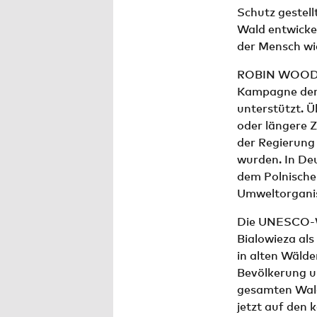
Schutz gestellt
Wald entwickel
der Mensch wie
ROBIN WOOD ha
Kampagne der 
unterstützt. Ü
oder längere 
der Regierung
wurden. In De
dem Polnischen
Umweltorganis
Die UNESCO-We
Bialowieza als
in alten Wälde
Bevölkerung u
gesamten Wald 
jetzt auf den 