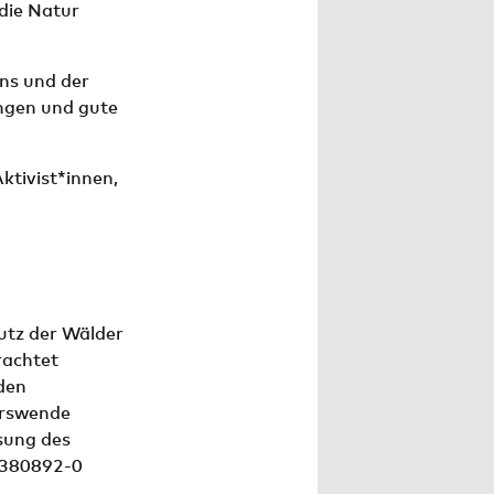
 die Natur
ens und der
ngen und gute
ktivist*innen,
tz der Wälder
rachtet
den
hrswende
sung des
 380892-0