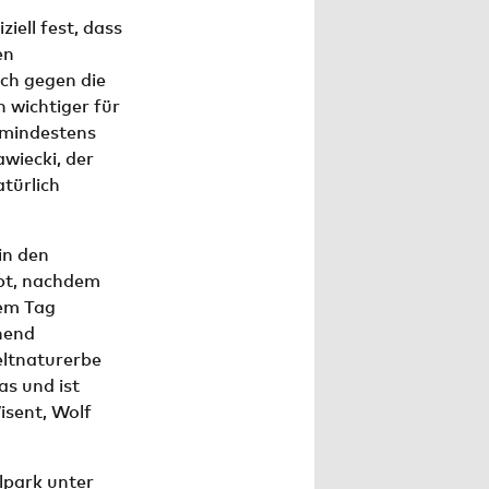
iell fest, dass
en
uch gegen die
 wichtiger für
 mindestens
wiecki, der
atürlich
in den
ppt, nachdem
em Tag
hend
ltnaturerbe
as und ist
isent, Wolf
lpark unter