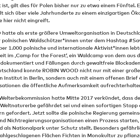
 ist, gilt dies für Polen bisher nur zu etwa einem Fünftel. 
t sich über viele Jahrhunderte zu einem einzigartigen Ö
 hier nicht eingreift.
tte als erste größere Umweltorganisation in Deutschla
polnischen Waldschützer*innen unter dem Hashtag #Sa
ber 1.000 polnische und internationale Aktivist*innen leb
Zeit im ‚Camp for the Forest‘, ein Waldcamp von dem aus 
 dokumentiert und Fällungen durch gewaltfreie Blockade
utschland konnte ROBIN WOOD nicht nur mit einer große
 Institut in Berlin, sondern auch mit einem offenen Brief 
ationen die öffentliche Aufmerksamkeit aufrechterhalte
lterbekommission hatte Mitte 2017 verkündet, dass de
 Weltnaturerbe gefährdet sei und einen sofortigen Stopp 
rn gefordert. Jetzt sollte die polnische Regierung gemein
nd Nichtregierungsorganisationen einen Prozess starten,
als Nationalpark unter Schutz stellt. Besonders gefährli
kahlgeschlagenen Flächen Fichten in Monokultur zu pflan