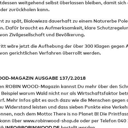
attdessen weitgehend selbst überlassen bleiben, damit sich
eder zurückholen kann.
cht zu spät, Bialowieza dauerhaft zu einem Naturerbe Pol
n. Dafür braucht es Aufmerksamkeit, klare Schutzregelu
on Zivilgesellschaft und Bevölkerung.
ritt wäre jetzt die Aufhebung der über 300 Klagen gegen A
 von gerichtlichen Verfahren überrollt werden.
OOD-MAGAZIN AUSGABE 137/2.2018
len ROBIN WOOD-Magazin kannst Du mehr über den Schu
 Beispiel warum Wald nicht nur als Wirtschaftsfaktor bet
f. Mehr Infos gibt es auch dazu wie die Menschen gegen 
u Widerstand leisten und dass sieben Punkte eine Verke
nnen, nach dem Motto: There is no Planet B! Die Printfas
kann über www.robinwood-shop.de oder per Telefon 040
il:
INFO@ROBINWOOD.DE
bestellt werden.