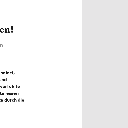
en!
n
ndiert,
und
verfehlte
nteressen
e durch die