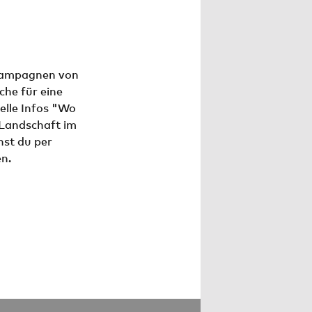
Kampagnen von
he für eine
uelle Infos "Wo
 Landschaft im
nst du per
en.