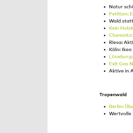
Natur sch
Petition: 
Wald statt
Kein Holzk
Chemnitz:
Riesa: Akt
Köln: Ike
Lüneburg:
Exit Gas 
Aktive in 
Tropenwald
Berlin: Üb
Wertvolle