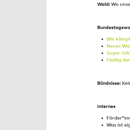
Wald:
Wo unse
Bundestagswa
Wir kämpfe
Neues Wal
Super-GAU
Fleißig de
Bündnisse
: Ke
Internes
Förder*in
Was ist ei