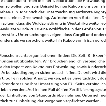
e Schokoladenfirmen in einer Deklaration, die Entwaldung
en zu wollen und zum Beispiel keinen Kakao mehr von fri
iehen. Ein Jahr nach der Unterzeichnung entlarvte Mighty
n als reines Green­washing. Aufnahmen von Satelliten, D
 zeigen, dass die Waldzerstörung in Westafrika weiter vo
nbeinküste wurde 2018 eine Waldfläche in der Größe von 1
 zerstört. Untersuchungen zeigen, dass Cargill und ander
anders als versprochen, weiterhin Kakao von frisch gero
enschenrechtsorganisationen finden: Die Zeit für Exper
hungen ist abgelaufen. Wir brauchen endlich verbindliche 
ie den Import von Kakao aus Entwaldung sowie Kinderarb
Arbeitsbedingungen sicher ausschließen. Derzeit wird di
t. Soll ein solcher Ansatz wirken, ist es unverzichtbar, da
 Standards und ihre Umsetzung von EU-Seite verbindlich
ieben werden. Auf keinen Fall dürfen Zertifizierungssyste
der Einhaltung von Standards übernehmen. Unternehme
zlich zur Einhaltung der Vorgaben verpflichtet werden.