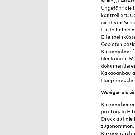
Milka), Ferrer
Ungefähr die 
kontrolliert: 
nicht von Sch
Earth haben er
Elfenbeinküst
Gebieten bezi
Kakaoanbau fa
hier konnte M
dokumentieren.
Kakaoanbau au
Hauptursache
Weniger als ei
Kakaoarbeiter*
pro Tag. In El
Druck auf die
zugenommen. A
Kakaos wird i