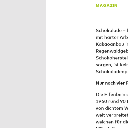
MAGAZIN
Schokolade – 
mit harter Ar
Kakaoanbau in
Regenwaldgebie
Schokoherstel
sorgen, ist k
Schokoladenpr
Nur noch vier 
Die Elfenbeink
1960 rund 90 P
von dichtem W
weit verbreit
weichen für d