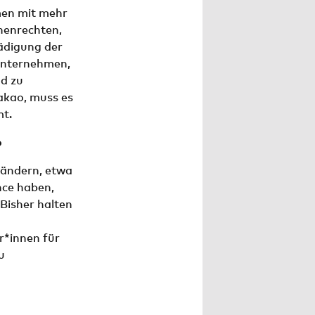
men mit mehr
henrechten,
ädigung der
 Unternehmen,
nd zu
akao, muss es
t.
o
Ländern, etwa
nce haben,
Bisher halten
r*innen für
u