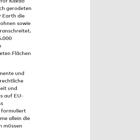
 für Kakao
sch gerodeten
 Earth die
rohnen sowie
ranschreitet.
5.000
e
deten Flächen
imente und
rechtliche
eit und
es auf EU-
ss
 formuliert
me allein die
n müssen