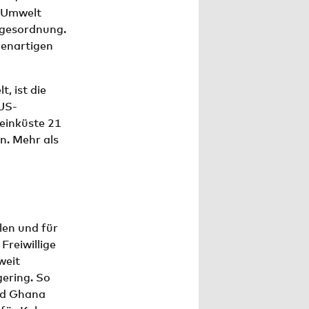
e Umwelt
agesordnung.
venartigen
, ist die
 US-
einküste 21
n. Mehr als
len und für
Freiwillige
weit
gering. So
nd Ghana