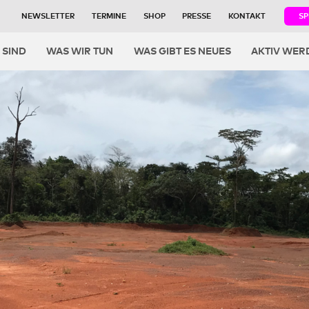
NEWSLETTER
TERMINE
SHOP
PRESSE
KONTAKT
S
igation
 SIND
WAS WIR TUN
WAS GIBT ES NEUES
AKTIV WER