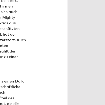
beliefert.
 Firmen
 sich auch
n Mighty
akaos aus
geschützten
, hat der
zerstört. Auch
ieten
zählt der
r zu einer
s einen Dollar
tschaftliche
och
teil des
t, die die