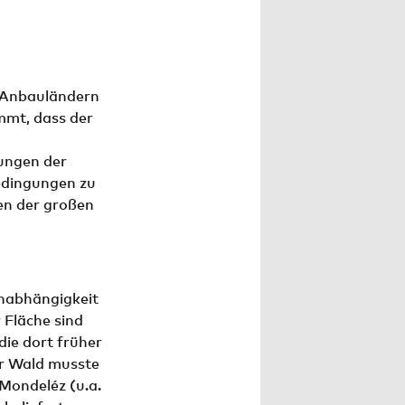
n Anbauländern
mmt, dass der
hungen der
edingungen zu
en der großen
Unabhängigkeit
 Fläche sind
ie dort früher
er Wald musste
Mondeléz (u.a.