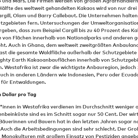
o und Mars. Die Firmen werden von großen Agrarhändlern 
Hälfte des weltweit gehandelten Kakaos wird von nur drei
Cargill, Olam und Barry Callebaut. Die Unternehmen halten
utzgebieten fern. Untersuchungen der Umweltorganisatio
geben, dass zum Beispiel Cargill bis zu 40 Prozent des K
e von Flächen innerhalb von Nationalparks und anderen 
eht. Auch in Ghana, dem weltweit zweitgrößten Anbauland
st die gesamte Waldfläche außerhalb der Schutzgebiete 
ighty Earth Kakaoanbauflächen innerhalb von Schutzgeb
 Westafrika ist zwar die wichtigste Anbauregion, jedoch 
ch in anderen Ländern wie Indonesien, Peru oder Ecuado
 für Entwaldungen.
n Dollar pro Tag
innen in Westafrika verdienen im Durchschnitt weniger al
fenbeinküste sind es im Schnitt sogar nur 50 Cent. Der wir
 Bäuerinnen und Bauern hat in den letzten Jahren sogar n
uch die Arbeitsbedingungen sind sehr schlecht. Der Groß
n Monokulturen mit großem Einsatz von Pestiziden angebau