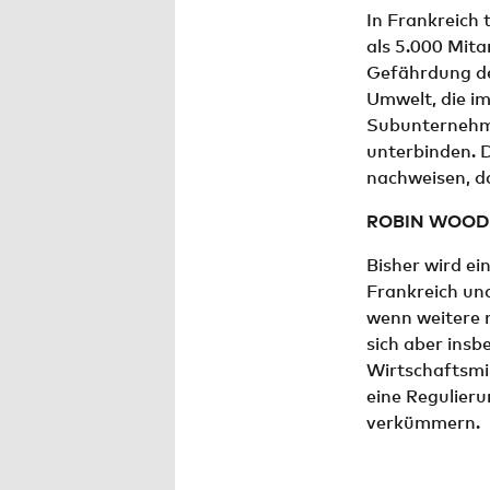
In Frankreich 
als 5.000 Mita
Gefährdung de
Umwelt, die i
Subunternehme
unterbinden. 
nachweisen, d
ROBIN WOOD fo
Bisher wird e
Frankreich und
wenn weitere 
sich aber ins
Wirtschaftsmin
eine Regulieru
verkümmern.