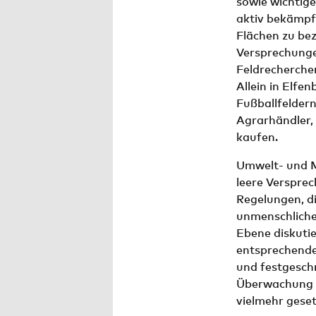
sowie wichtig
aktiv bekämpf
Flächen zu bez
Versprechunge
Feldrecherchen
Allein in Elfe
Fußballfeldern
Agrarhändler, 
kaufen.
Umwelt- und M
leere Versprec
Regelungen, d
unmenschliche 
Ebene diskutier
entsprechende
und festgeschr
Überwachung 
vielmehr geset