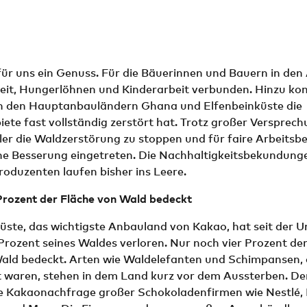
für uns ein Genuss. Für die Bäuerinnen und Bauern in de
beit, Hungerlöhnen und Kinderarbeit verbunden. Hinzu ko
 den Hauptanbauländern Ghana und Elfenbeinküste die
te fast vollständig zerstört hat. Trotz großer Versprec
ler die Waldzerstörung zu stoppen und für faire Arbeitsb
eine Besserung eingetreten. Die Nachhaltigkeitsbekundung
oduzenten laufen bisher ins Leere.
Prozent der Fläche von Wald bedeckt
üste, das wichtigste Anbau­land von Kakao, hat seit der 
rozent seines Waldes verloren. Nur noch vier Prozent der
ald bedeckt. Arten wie Waldelefanten und Schimpansen, d
et waren, stehen in dem Land kurz vor dem Aussterben. D
ie Kakao­nachfrage großer Schokoladenfirmen wie Nestlé, 