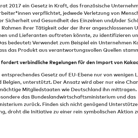
trat 2017 ein Gesetz in Kraft, das französische Unterneh
rbeiter*innen verpflichtet, jedwede Verletzung von Mensc
r Sicherheit und Gesundheit des Einzelnen und/oder Sch
m Rahmen ihrer Tätigkeit oder der ihrer angeschlossenen
n und Lieferanten auftreten könnte, zu identifizieren u
Das bedeutet: Verwendet zum Beispiel ein Unternehmen K
ass das Produkt aus verantwortungsvollen Quellen stamm
rdert verbindliche Regelungen für den Import von Kaka
in entsprechendes Gesetz auf EU-Ebene nur von wenigen 
 Belgien, unterstützt. Der Ansatz wird aber nur eine Cha
mächtige Mitgliedstaaten wie Deutschland ihn mittragen. 
besondere das Bundeslandwirtschaftsministerium und das
isterium zurück. Finden sich nicht genügend Unterstütze
ng, droht die Initiative zu einer rein symbolischen Aktion z