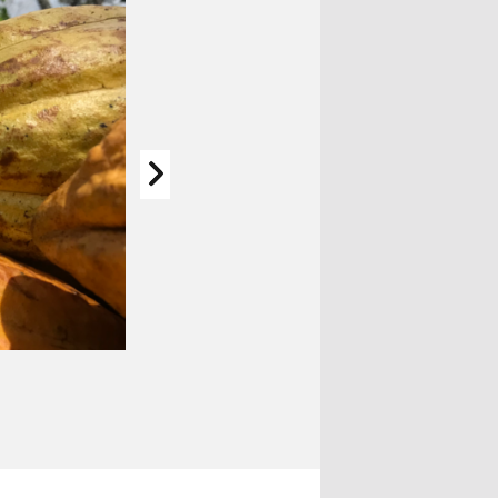
Die Schokoladenhersteller haben aber ihre Vers
Erhalt der Regenwälder nicht eingelöst.
MIGHTY EARTH 2018