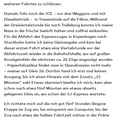
weiteren Fahrten zu schätzen.
Damals fuhr noch der ICE – nur drei Waggons und mit
Dieselantrieb – in Travemünde auf die Fähre. Während
der Dreiviertelstunde bis nach Trelleborg konnte ich meine
Nase in die frische Seeluft halten und zollfrei einkaufen.
Für die Abfahrt des Expresszuges in Kopenhagen nach
Stockholm hatte ich keine Gleisangabe und kam bei
dieser ersten Fahrt etwa eine Viertelstunde vor der
Abfahrtszeit wieder in die Bahnhofshalle, wo auf großen
Anzeigetafeln die nächsten ca. 20 Züge angezeigt wurden
– Papierfahrpläne findet man in Skandinavien nicht mehr
– meiner auf Gleis 26. Dorthin fand ich erst mal keinen
Ausgang, bis ich einen Hinweis mit dem Zusatz „15
Minuten“ sah! Etwas alarmiert beeilte ich mich, kam aber
schon nach etwa fünf Minuten am etwas abseits
gelegenen Gleis an, wo schon der SJ-Express wartete.
Ich richtete mich auf die mit gut fünf Stunden längste
Etappe im Zug ein, las entspannt am Computer, bis der
Zug nach etwa der halben Fahrtzeit mitten in der Prärie