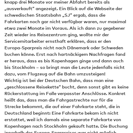
knapp drei Monate vor meiner Abfahrt bereits als
„ausverkauft“ angezeigt. Ein Blick auf die Webseite der
schwedischen Staatsbahn „SJ“ ergab, dass die
Fahrkarten noch gar nicht verfügbar waren, nur maximal
etwa zwei Monate im Voraus. Als ich dann zu gegebener
Zeit wieder ins Reisezentrum ging, wollte mir der
Servicemitarbeiter ernsthaft erklären, dass er den
Europa-Sparpreis nicht nach Dänemark oder Schweden
buchen könne. Erst nach hartnäckigem Nachfragen fand
er heraus, dass es bis Kopenhagen ginge und dann auch
bis Stockholm – so bringt man die Leute jedenfalls nicht
dazu, vom Flugzeug auf die Bahn umzusteigen!
Wichtig ist bei der Deutschen Bahn, dass man eine
„geschlossene Reisekette“ bucht, denn sonst gibt es keine
Rückerstattung im Falle verpasster Anschlüsse. Konkret
heißt das, dass man die Fahrgastrechte nur für die
Strecke bekommt, die auf einer Fahrkarte steht, die in
Deutschland beginnt: Eine Fahrkarte bekam ich nicht
erstattet, weil ich damals eine separate Fahrkarte von
Kopenhagen nach Stockholm gekauft hatte. Die Buchung
innerhalb des Europa-Sparpreises war nicht möglich