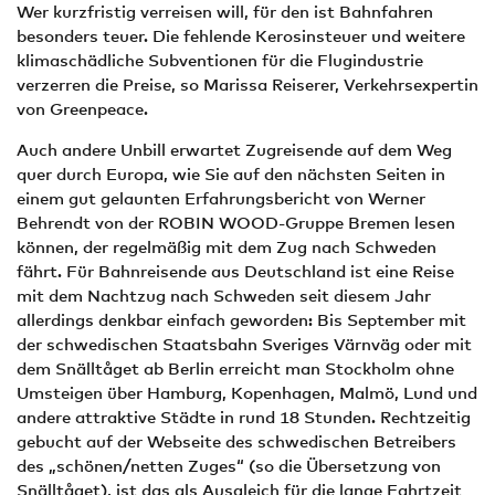
Wer kurzfristig verreisen will, für den ist Bahnfahren
besonders teuer. Die fehlende Kerosinsteuer und weitere
klimaschädliche Subventionen für die Flugindustrie
verzerren die Preise, so Marissa Reiserer, Verkehrsexpertin
von Greenpeace.
Auch andere Unbill erwartet Zugreisende auf dem Weg
quer durch Europa, wie Sie auf den nächsten Seiten in
einem gut gelaunten Erfahrungsbericht von Werner
Behrendt von der ROBIN WOOD-Gruppe Bremen lesen
können, der regelmäßig mit dem Zug nach Schweden
fährt. Für Bahnreisende aus Deutschland ist eine Reise
mit dem Nachtzug nach Schweden seit diesem Jahr
allerdings denkbar einfach geworden: Bis September mit
der schwedischen Staatsbahn Sveriges Värnväg oder mit
dem Snälltåget ab Berlin erreicht man Stockholm ohne
Umsteigen über Hamburg, Kopenhagen, Malmö, Lund und
andere attraktive Städte in rund 18 Stunden. Rechtzeitig
gebucht auf der Webseite des schwedischen Betreibers
des „schönen/netten Zuges“ (so die Übersetzung von
Snälltåget), ist das als Ausgleich für die lange Fahrtzeit