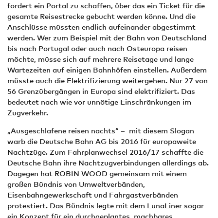
fordert ein Portal zu schaffen, über das ein Ticket für die
gesamte Reisestrecke gebucht werden könne. Und die
Anschlüsse müssten endlich aufeinander abgestimmt
werden. Wer zum Beispiel mit der Bahn von Deutschland
bis nach Portugal oder auch nach Osteuropa reisen
möchte, müsse sich auf mehrere Reisetage und lange
Wartezeiten auf einigen Bahnhöfen einstellen. Außerdem
müsste auch die Elektrifizierung weitergehen. Nur 27 von
56 Grenzübergängen in Europa sind elektrifiziert. Das
bedeutet nach wie vor unnötige Einschränkungen im
Zugverkehr.
„Ausgeschlafene reisen nachts“ – mit diesem Slogan
warb die Deutsche Bahn AG bis 2016 für europaweite
Nachtzüge. Zum Fahrplanwechsel 2016/17 schaffte die
Deutsche Bahn ihre Nachtzugverbindungen allerdings ab.
Dagegen hat ROBIN WOOD gemeinsam mit einem
großen Bündnis von Umweltverbänden,
Eisenbahngewerkschaft und Fahrgastverbänden
protestiert. Das Bündnis legte mit dem LunaLiner sogar
ein Konzept für ein durchgeplantes, machbares