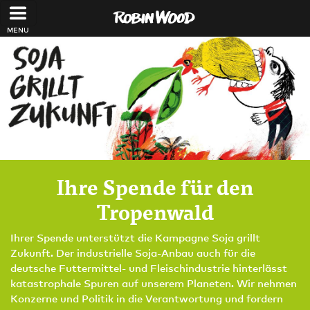
Direkt zum Inhalt
Ihre Spende für den
Tropenwald
Ihrer Spende unterstützt die Kampagne Soja grillt
Zukunft. Der industrielle Soja-Anbau auch für die
deutsche Futtermittel- und Fleischindustrie hinterlässt
katastrophale Spuren auf unserem Planeten. Wir nehmen
Konzerne und Politik in die Verantwortung und fordern