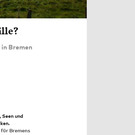
lle?
 in Bremen
, Seen und
rken.
: für Bremens