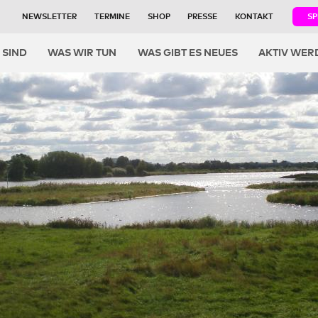
NEWSLETTER
TERMINE
SHOP
PRESSE
KONTAKT
S
igation
 SIND
WAS WIR TUN
WAS GIBT ES NEUES
AKTIV WER