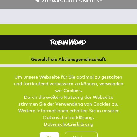
ZU "WAS GIBT ES NEUES"
Gewaltfreie Aktionsgemeinschaft
für Natur und Umwelt
Bremer Straße 3
Um unsere Webseite für Sie optimal zu gestalten
21073 Hamburg
und fortlaufend verbessern zu können, verwenden
Footer Menu
wir Cookies.
SPENDEN
AKTIV WERDEN
KONTAKT
Durch die weitere Nutzung der Webseite
stimmen Sie der Verwendung von Cookies zu.
DATENSCHUTZ
IMPRESSUM
JOBS
Weitere Informationen erhalten Sie in unserer
Datenschutzerklärung.
Datenschutzerklärung