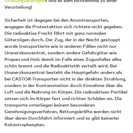
Ordnungswidrigkei
t und es kam nichteinmal zu einer
Verurteilung!
Sicherheit ist dagegen bei den Atomtransporten,
wogegen die Protestaktion sich richtete nicht gegeben.
Die radioaktive Fracht fährt mit ganz normalen
Güterzügen durch. Der Zug, der in der Nacht gestoppt
wurde transportierte wie in anderen Fällen nicht nur
Uranerzkonzentrat, sondern andere Gefahrgüter wie
Propan und Holz damit im Falle eines Zugunfalles alles
schön brennt und die Radioaktivtät verteilt wird. Bei
Uranerzkonzentrat besteht die Hauptgefahr anders als
bei CASTOR-Transporten nicht in der direkten Strahlung,
sondern in der Kontamination durch Einnahme über die
Luft und die Nahrung im Körper. Die radioaktiven Partikel
setzen sich im Körper fest und richten Schäden an. Die
transporte unterliegen keinem besonderen
Genehmigungsverfahren, Rettungskräfte werden nicht
über deren Durchfahrt informiert und es gibt keinerlei
Katastrophenplan.