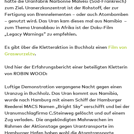
hatte die Uranfabrik Narbonne Malvési (Süd-Frankreich)
zum Ziel. Uranerzkonzentrat ist der Rohstoff, der zur
Fertigung von Brennelementen – oder auch Atombomben
– genutzt wird. Das Uran kam dieses mal aus Namibia –
zum Thema Uranabbau in Afrika ist der Doku-Film
„Legacy Warnings“ zu empfehlen.
Es gibt über die Kletteraktion in Buchholz einen
Film von
Graswurzel.tv
.
Und hier der Erfahrungsbericht einer beteiligten Kletterin
von ROBIN WOOD:
Luftige Demonstration vergangene Nacht gegen einen
Uranzug in Buchholz. Das Uran kommt aus Namibia,
wurde nach Hamburg mit einem Schiff der Hamburger
Reederei MACS Namen „Bright Sky“ verschifft und bei der
Uranumschlagfirma C.Steinweg gelöscht und auf einem
Zug verladen. Die angekündigten Mahnwachen im
Rahmen der Aktionstage gegen Urantransporte im
Hamburger Hafen haben wohl die Atomtransporte