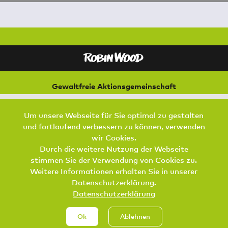
Gewaltfreie Aktionsgemeinschaft
für Natur und Umwelt
Bremer Straße 3
Um unsere Webseite für Sie optimal zu gestalten
21073 Hamburg
und fortlaufend verbessern zu können, verwenden
Footer Menu
wir Cookies.
SPENDEN
AKTIV WERDEN
KONTAKT
Durch die weitere Nutzung der Webseite
stimmen Sie der Verwendung von Cookies zu.
DATENSCHUTZ
IMPRESSUM
JOBS
Weitere Informationen erhalten Sie in unserer
Datenschutzerklärung.
Datenschutzerklärung
Ok
Ablehnen