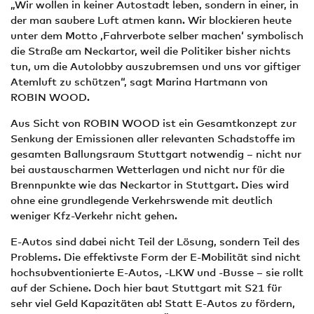
„Wir wollen in keiner Autostadt leben, sondern in einer, in
der man saubere Luft atmen kann. Wir blockieren heute
unter dem Motto ‚Fahrverbote selber machen‘ symbolisch
die Straße am Neckartor, weil die Politiker bisher nichts
tun, um die Autolobby auszubremsen und uns vor giftiger
Atemluft zu schützen“, sagt Marina Hartmann von
ROBIN WOOD.
Aus Sicht von ROBIN WOOD ist ein Gesamtkonzept zur
Senkung der Emissionen aller relevanten Schadstoffe im
gesamten Ballungsraum Stuttgart notwendig – nicht nur
bei austauscharmen Wetterlagen und nicht nur für die
Brennpunkte wie das Neckartor in Stuttgart. Dies wird
ohne eine grundlegende Verkehrswende mit deutlich
weniger Kfz-Verkehr nicht gehen.
E-Autos sind dabei nicht Teil der Lösung, sondern Teil des
Problems. Die effektivste Form der E-Mobilität sind nicht
hochsubventionierte E-Autos, -LKW und -Busse – sie rollt
auf der Schiene. Doch hier baut Stuttgart mit S21 für
sehr viel Geld Kapazitäten ab! Statt E-Autos zu fördern,