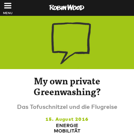
Direkt zum Inhalt
My own private
Greenwashing?
Das Tofuschnitzel und die Flugreise
15. August 2016
ENERGIE
MOBILITÄT