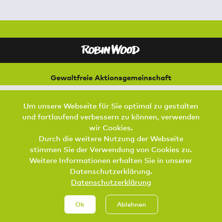
Gewaltfreie Aktionsgemeinschaft
für Natur und Umwelt
Bremer Straße 3
Um unsere Webseite für Sie optimal zu gestalten
21073 Hamburg
und fortlaufend verbessern zu können, verwenden
Footer Menu
wir Cookies.
SPENDEN
AKTIV WERDEN
KONTAKT
Durch die weitere Nutzung der Webseite
stimmen Sie der Verwendung von Cookies zu.
DATENSCHUTZ
IMPRESSUM
JOBS
Weitere Informationen erhalten Sie in unserer
Datenschutzerklärung.
Datenschutzerklärung
Ok
Ablehnen
Spenden