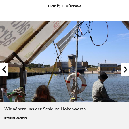
Carli*, Floßcrew
Wir nähern uns der Schleuse Hohenwarth
ROBIN WOOD