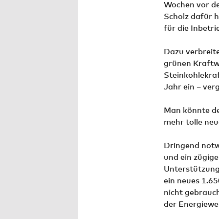
Wochen vor de
Scholz dafür 
für die Inbet
Dazu verbreit
grünen Kraftwe
Steinkohlekra
Jahr ein – ver
Man könnte de
mehr tolle ne
Dringend notw
und ein zügige
Unterstützung 
ein neues 1.65
nicht gebrauc
der Energiewe