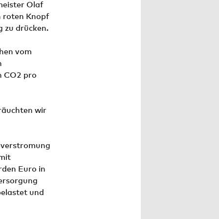
eister Olaf
n roten Knopf
 zu drücken.
hen vom
n
en CO2 pro
räuchten wir
leverstromung
mit
rden Euro in
Versorgung
belastet und