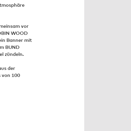
 Atmosphäre
meinsam vor
n ROBIN WOOD
in Banner mit
vom BUND
el zündeln.
us der
s von 100