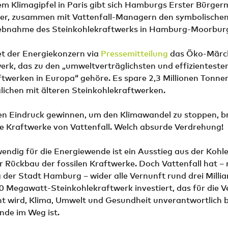
m Klimagipfel in Paris gibt sich Hamburgs Erster Bürgerm
her, zusammen mit Vattenfall-Managern den symbolische
riebnahme des Steinkohlekraftwerks in Hamburg-Moorburg
et der Energiekonzern via
Pressemitteilung
das Öko-Märc
rk, das zu den „umweltverträglichsten und effizienteste
ftwerken in Europa“ gehöre. Es spare 2,3 Millionen Tonn
glichen mit älteren Steinkohlekraftwerken.
n Eindruck gewinnen, um den Klimawandel zu stoppen, b
ue Kraftwerke von Vattenfall. Welch absurde Verdrehung!
endig für die Energiewende ist ein Ausstieg aus der Koh
r Rückbau der fossilen Kraftwerke. Doch Vattenfall hat – 
der Stadt Hamburg – wider alle Vernunft rund drei Millia
0 Megawatt-Steinkohlekraftwerk investiert, das für die 
ht wird, Klima, Umwelt und Gesundheit unverantwortlich 
nde im Weg ist.