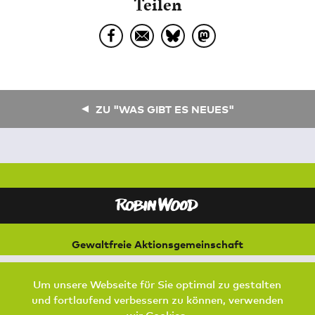
Teilen
ZU "WAS GIBT ES NEUES"
Gewaltfreie Aktionsgemeinschaft
für Natur und Umwelt
Bremer Straße 3
Um unsere Webseite für Sie optimal zu gestalten
21073 Hamburg
und fortlaufend verbessern zu können, verwenden
wir Cookies.