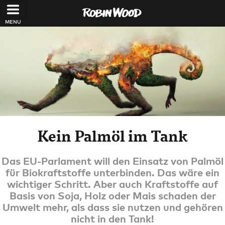
Direkt zum Inhalt
Kein Palmöl im Tank
Das EU-Parlament will den Einsatz von Palmöl
für Biokraftstoffe unterbinden. Das wäre ein
wichtiger Schritt. Aber auch Kraftstoffe auf
Basis von Soja, Holz oder Mais schaden der
Umwelt mehr, als dass sie nutzen und gehören
nicht in den Tank!