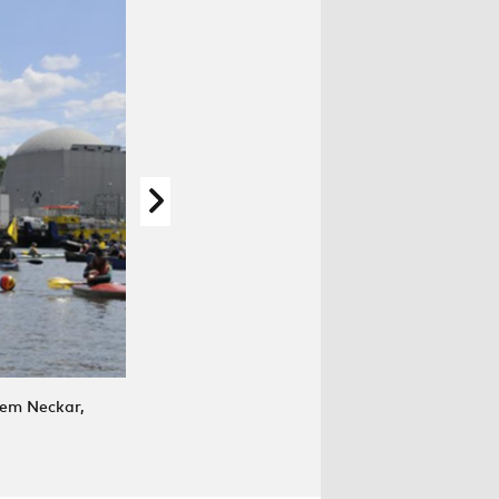
dem Neckar,
„Unser Neckar“? oder „Castor-Neckar“? - Flußak
DANIEL SCHÖNGART/ ROBIN WOOD