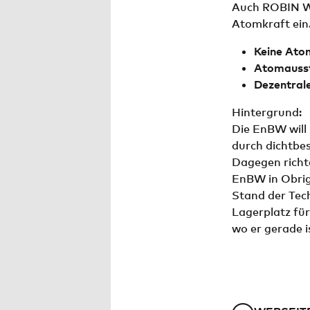
Auch ROBIN WO
Atomkraft ein
Keine Ato
Atomausst
Dezentrale
Hintergrund:
Die EnBW will
durch dichtbe
Dagegen richte
EnBW in Obrig
Stand der Tech
Lagerplatz für
wo er gerade i