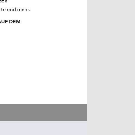
EI!"
rte und mehr.
AUF DEM