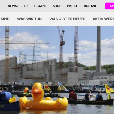
NEWSLETTER
TERMINE
SHOP
PRESSE
KONTAKT
S
igation
 SIND
WAS WIR TUN
WAS GIBT ES NEUES
AKTIV WER