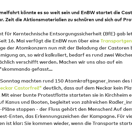
elfahrt könnte es so weit sein und EnBW startet die Cas
. Zeit die Aktionsmaterialien zu schnüren und sich auf Pro
 für Kerntechnische Entsorgungssicherheit (BfE) gab le
Seit 16. Mai verfügt die EnBW nun über eine
Transportge
ge der Atomkonzern nun mit der Beladung der Castoren 
igung an, so wird kalkuliert, bedarf es rund zwei Wochen
chlich verschifft werden. Machen wir uns also auf ein
"skommando gefasst...
n Sonntag machten rund 150 Atomkraftgegner_innen de
eckar Castorfrei!"
deutlich, dass auf dem Neckar kein Pla
. Mit einer bunte Protestflotte starteten sie in Kirchheim e
Auf Kanus und Booten, begleitet von zahlreichen Radler_in
r-Pläne stoppen - der Fluss gehört den Menschen! Auf de
test-Enten, das Erkennungszeichen der Kampagne. Für vie
n ist klar: Sie kommen wieder, wenn die Transporte start