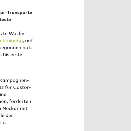
tor-Transporte
teste
tzte Woche
nehmigung
, auf
begonnen hat.
 bis erste
s Kampagnen-
tz für Castor-
ine
nen, forderten
m Neckar mit
le der
en.