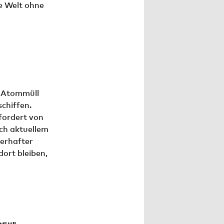
e Welt ohne
m Atommüll
chiffen.
fordert von
ch aktuellem
uerhafter
dort bleiben,