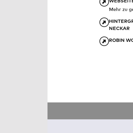
WEBSEIT
Mehr zu ge
HINTERG
NECKAR
ROBIN W