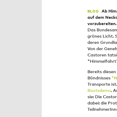
Ab Himm
BLOG
auf dem Neckar
vorzubereiten.
Das Bundesamt
grünes Licht. 
deren Grundla
Von der Genehm
Castoren tatsä
"Himmelfahrt
Bereits diese
Bündnisses
"N
Transporte ist
Bootsdemo
. 
sie: Die Casto
dabei: die Pro
TeilnehmerInne