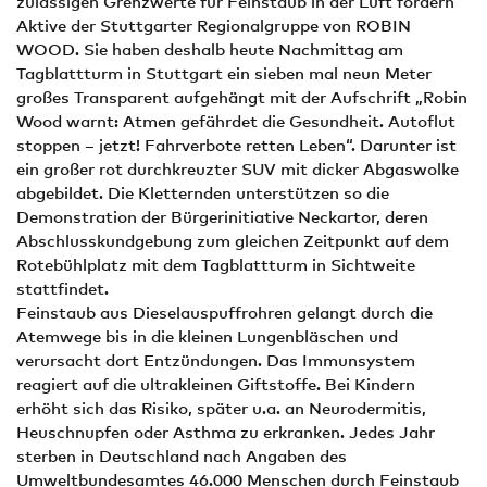
zulässigen Grenzwerte für Feinstaub in der Luft fordern
Aktive der Stuttgarter Regionalgruppe von ROBIN
WOOD. Sie haben deshalb heute Nachmittag am
Tagblattturm in Stuttgart ein sieben mal neun Meter
großes Transparent aufgehängt mit der Aufschrift „Robin
Wood warnt: Atmen gefährdet die Gesundheit. Autoflut
stoppen – jetzt! Fahrverbote retten Leben“. Darunter ist
ein großer rot durchkreuzter SUV mit dicker Abgaswolke
abgebildet. Die Kletternden unterstützen so die
Demonstration der Bürgerinitiative Neckartor, deren
Abschlusskundgebung zum gleichen Zeitpunkt auf dem
Rotebühlplatz mit dem Tagblattturm in Sichtweite
stattfindet.
Feinstaub aus Dieselauspuffrohren gelangt durch die
Atemwege bis in die kleinen Lungenbläschen und
verursacht dort Entzündungen. Das Immunsystem
reagiert auf die ultrakleinen Giftstoffe. Bei Kindern
erhöht sich das Risiko, später u.a. an Neurodermitis,
Heuschnupfen oder Asthma zu erkranken. Jedes Jahr
sterben in Deutschland nach Angaben des
Umweltbundesamtes 46.000 Menschen durch Feinstaub