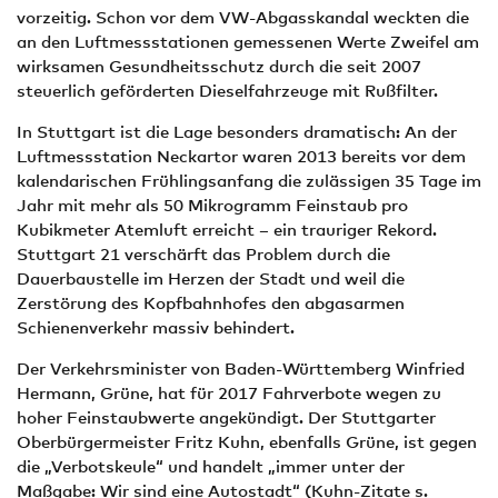
vorzeitig. Schon vor dem VW-Abgasskandal weckten die
an den Luftmessstationen gemessenen Werte Zweifel am
wirksamen Gesundheitsschutz durch die seit 2007
steuerlich geförderten Dieselfahrzeuge mit Rußfilter.
In Stuttgart ist die Lage besonders dramatisch: An der
Luftmessstation Neckartor waren 2013 bereits vor dem
kalendarischen Frühlingsanfang die zulässigen 35 Tage im
Jahr mit mehr als 50 Mikrogramm Feinstaub pro
Kubikmeter Atemluft erreicht – ein trauriger Rekord.
Stuttgart 21 verschärft das Problem durch die
Dauerbaustelle im Herzen der Stadt und weil die
Zerstörung des Kopfbahnhofes den abgasarmen
Schienenverkehr massiv behindert.
Der Verkehrsminister von Baden-Württemberg Winfried
Hermann, Grüne, hat für 2017 Fahrverbote wegen zu
hoher Feinstaubwerte angekündigt. Der Stuttgarter
Oberbürgermeister Fritz Kuhn, ebenfalls Grüne, ist gegen
die „Verbotskeule“ und handelt „immer unter der
Maßgabe: Wir sind eine Autostadt“ (Kuhn-Zitate s.