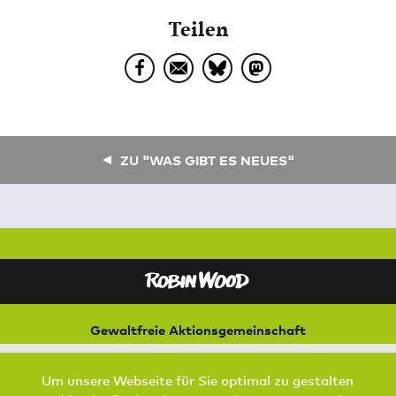
Teilen
ZU "WAS GIBT ES NEUES"
Gewaltfreie Aktionsgemeinschaft
für Natur und Umwelt
Bremer Straße 3
Um unsere Webseite für Sie optimal zu gestalten
21073 Hamburg