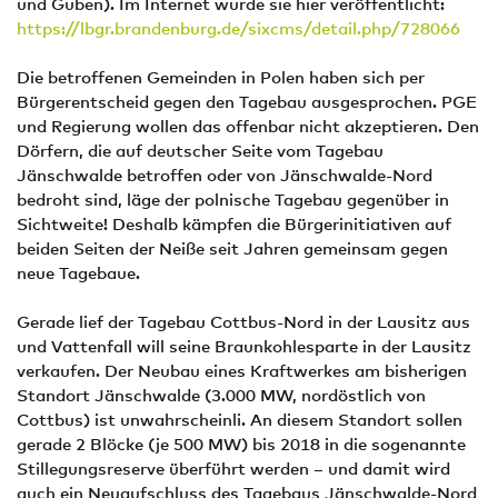
und Guben). Im Internet wurde sie hier veröffentlicht:
https://lbgr.brandenburg.de/sixcms/detail.php/728066
Die betroffenen Gemeinden in Polen haben sich per
Bürgerentscheid gegen den Tagebau ausgesprochen. PGE
und Regierung wollen das offenbar nicht akzeptieren. Den
Dörfern, die auf deutscher Seite vom Tagebau
Jänschwalde betroffen oder von Jänschwalde-Nord
bedroht sind, läge der polnische Tagebau gegenüber in
Sichtweite! Deshalb kämpfen die Bürgerinitiativen auf
beiden Seiten der Neiße seit Jahren gemeinsam gegen
neue Tagebaue.
Gerade lief der Tagebau Cottbus-Nord in der Lausitz aus
und Vattenfall will seine Braunkohlesparte in der Lausitz
verkaufen. Der Neubau eines Kraftwerkes am bisherigen
Standort Jänschwalde (3.000 MW, nordöstlich von
Cottbus) ist unwahrscheinli. An diesem Standort sollen
gerade 2 Blöcke (je 500 MW) bis 2018 in die sogenannte
Stillegungsreserve überführt werden – und damit wird
auch ein Neuaufschluss des Tagebaus Jänschwalde-Nord