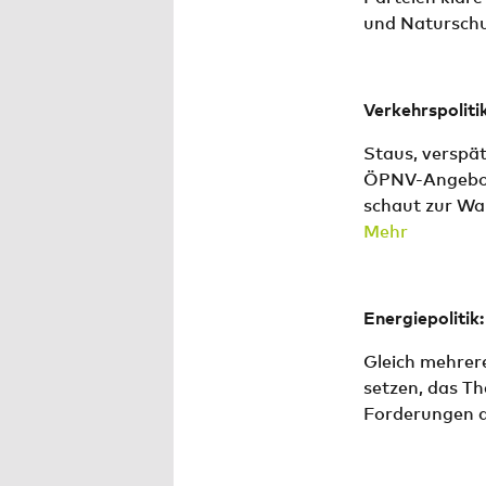
und Naturschu
Verkehrspoliti
Staus, verspä
ÖPNV-Angebot
schaut zur Wah
Mehr
Energiepolitik
Gleich mehrere
setzen, das Th
Forderungen a