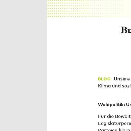
Bu
Unsere 
BLOG
Klima und sozi
Waldpolitik: U
Für die Bewält
Legislaturper
Parteien klar