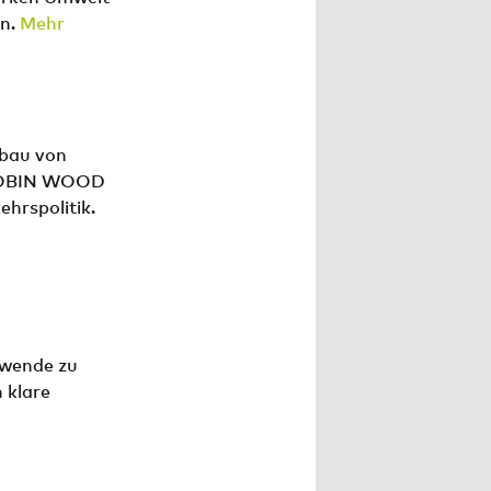
en.
Mehr
bbau von
 ROBIN WOOD
hrspolitik.
ewende zu
 klare