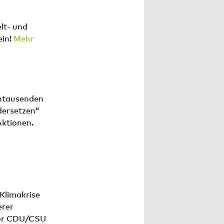
lt- und
ein!
Mehr
ntausenden
dersetzen“
Aktionen.
Klimakrise
erer
der CDU/CSU