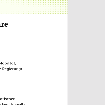
are
obilität,
e Regierung:
e
atischen
arken Umwelt-