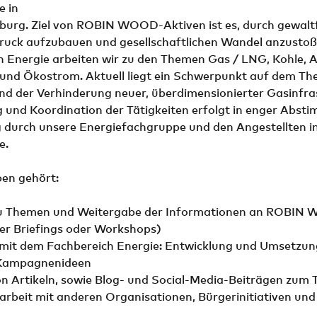
e in
rg. Ziel von ROBIN WOOD-Aktiven ist es, durch gewaltf
Druck aufzubauen und gesellschaftlichen Wandel anzustoß
h Energie arbeiten wir zu den Themen Gas / LNG, Kohle, 
d Ökostrom. Aktuell liegt ein Schwerpunkt auf dem T
nd der Verhinderung neuer, überdimensionierter Gasinfra
g und Koordination der Tätigkeiten erfolgt in enger Abst
 durch unsere Energiefachgruppe und den Angestellten in
e.
en gehört:
zu Themen und Weitergabe der Informationen an ROBIN
ber Briefings oder Workshops)
it dem Fachbereich Energie: Entwicklung und Umsetzun
 Kampagnenideen
on Artikeln, sowie Blog- und Social-Media-Beiträgen zum
arbeit mit anderen Organisationen, Bürgerinitiativen und