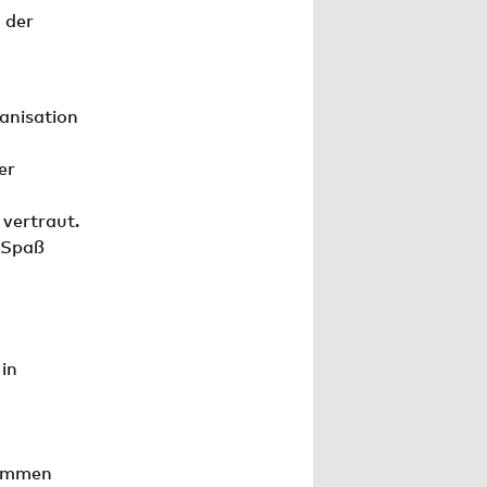
 der
ganisation
er
 vertraut.
t Spaß
 in
rammen