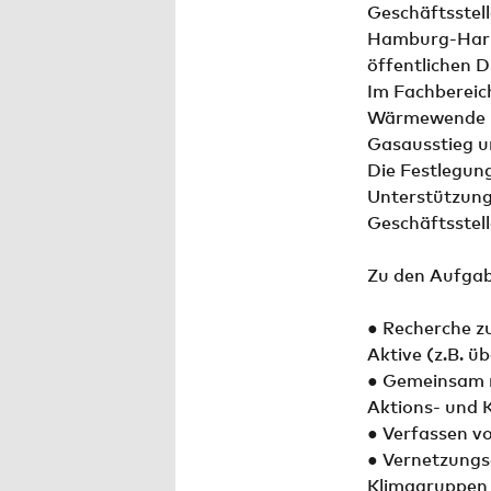
Geschäftsstell
Hamburg-Harbu
öffentlichen 
Im Fachbereic
Wärmewende un
Gasausstieg u
Die Festlegun
Unterstützung
Geschäftsstell
Zu den Aufgab
● Recherche 
Aktive (z.B. ü
● Gemeinsam m
Aktions- und
● Verfassen v
● Vernetzungs
Klimagruppen