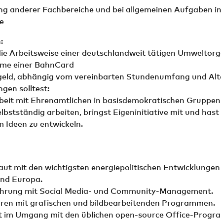
ng anderer Fachbereiche und bei allgemeinen Aufgaben in
e
:
 die Arbeitsweise einer deutschlandweit tätigen Umweltor
hme einer BahnCard
geld, abhängig vom vereinbarten Stundenumfang und Alt
gen solltest:
Arbeit mit Ehrenamtlichen in basisdemokratischen Gruppen
lbstständig arbeiten, bringst Eigeninitiative mit und has
 Ideen zu entwickeln.
raut mit den wichtigsten energiepolitischen Entwicklungen
nd Europa.
ahrung mit Social Media- und Community-Management.
ahren mit grafischen und bildbearbeitenden Programmen.
bt im Umgang mit den üblichen open-source Office-Prog