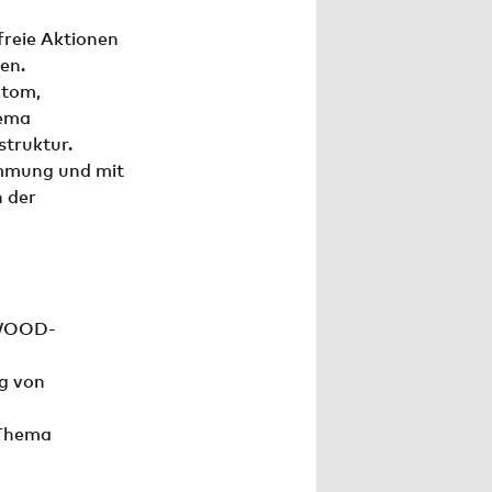
reie Aktionen
en.
Atom,
hema
struktur.
immung und mit
 der
 WOOD-
g von
 Thema