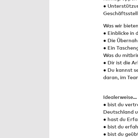
● Unterstützu
Geschäftsstell
Was wir bieten
● Einblicke in
● Die Überna
● Ein Taschen
Was du mitbrin
● Dir ist die 
● Du kannst se
daran, im Team
Idealerweise...
● bist du vert
Deutschland u
● hast du Erf
● bist du erf
● bist du geü