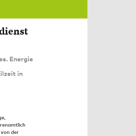
dienst
es. Energie
lzeit in
ge,
hrenamtlich
 von der