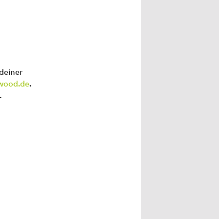
deiner
wood.de
.
.