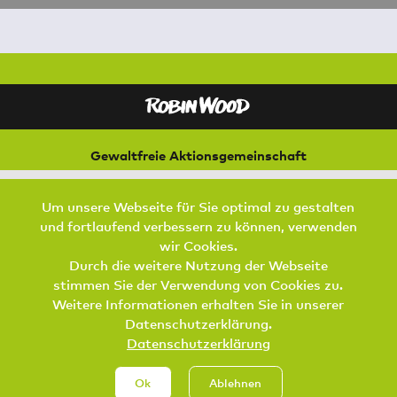
Gewaltfreie Aktionsgemeinschaft
für Natur und Umwelt
Bremer Straße 3
Um unsere Webseite für Sie optimal zu gestalten
21073 Hamburg
und fortlaufend verbessern zu können, verwenden
Footer Menu
wir Cookies.
SPENDEN
AKTIV WERDEN
KONTAKT
Durch die weitere Nutzung der Webseite
stimmen Sie der Verwendung von Cookies zu.
DATENSCHUTZ
IMPRESSUM
JOBS
Weitere Informationen erhalten Sie in unserer
Datenschutzerklärung.
Datenschutzerklärung
Ok
Ablehnen