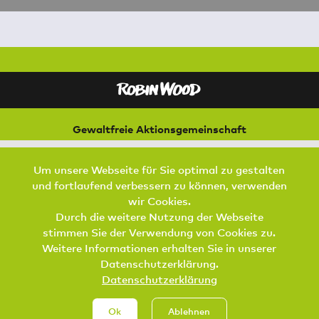
Gewaltfreie Aktionsgemeinschaft
für Natur und Umwelt
Bremer Straße 3
Um unsere Webseite für Sie optimal zu gestalten
21073 Hamburg
und fortlaufend verbessern zu können, verwenden
Footer Menu
wir Cookies.
SPENDEN
AKTIV WERDEN
KONTAKT
Durch die weitere Nutzung der Webseite
stimmen Sie der Verwendung von Cookies zu.
DATENSCHUTZ
IMPRESSUM
JOBS
Weitere Informationen erhalten Sie in unserer
Datenschutzerklärung.
Datenschutzerklärung
Ok
Ablehnen